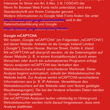
Interesse im Sinne von Art. 6 Abs. 1 lit. f DSGVO dar.
Wenn Ihr Browser Web Fonts nicht unterstützt, wird eine
Standardschrift von Ihrem Computer genutzt.
Weitere Informationen zu Google Web Fonts finden Sie unter
https://developers.google.com/fonts/faq
und in der
Datenschutzerklärung von Google:
https://policies.google.com/privacy?hl=de
.
Google reCAPTCHA
Wir nutzen „Google reCAPTCHA“ (im Folgenden „reCAPTCHA“)
auf dieser Website. Anbieter ist die Google Ireland Limited
(„Google“), Gordon House, Barrow Street, Dublin 4, Irland.
Mit reCAPTCHA soll überprüft werden, ob die Dateneingabe auf
dieser Website (z. B. in einem Kontaktformular) durch einen
Menschen oder durch ein automatisiertes Programm erfolgt.
Hierzu analysiert reCAPTCHA das Verhalten des
Websitebesuchers anhand verschiedener Merkmale. Diese
Analyse beginnt automatisch, sobald der Websitebesucher die
Website betritt. Zur Analyse wertet reCAPTCHA verschiedene
Informationen aus (z. B. IP-Adresse, Verweildauer des
Websitebesuchers auf der Website oder vom Nutzer getätigte
Mausbewegungen). Die bei der Analyse erfassten Daten werden
an Google weitergeleitet.
Die reCAPTCHA-Analysen laufen vollständig im Hintergrund.
Websitebesucher werden nicht darauf hingewiesen, dass eine
Analyse stattfindet.