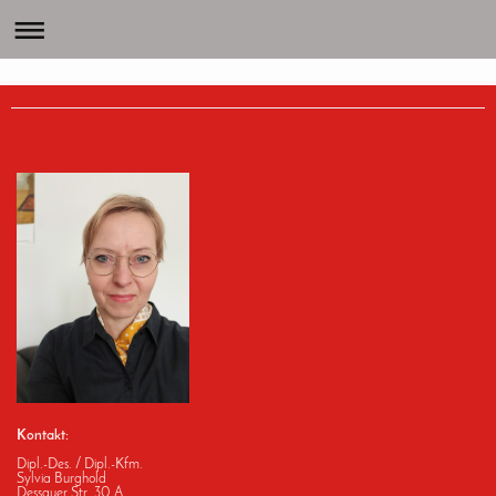
Kontakt:
Dipl.-Des. / Dipl.-Kfm.
Sylvia
Burghold
Dessauer Str. 30 A