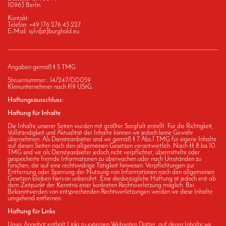
10963
Berlin
Kontakt:
Telefon: +49 176 276 43 227
E-Mail: sylvi[at]burghold.eu
Angaben gemäß § 5 TMG
Steuernummer.: 14/247/00059
Kleinunternehmer nach §19 UStG.
Haftungsausschluss:
Haftung für Inhalte
Die Inhalte unserer Seiten wurden mit größter Sorgfalt erstellt. Für die Richtigkeit,
Vollständigkeit und Aktualität der Inhalte können wir jedoch keine Gewähr
übernehmen. Als Diensteanbieter sind wir gemäß § 7 Abs.1 TMG für eigene Inhalte
auf diesen Seiten nach den allgemeinen Gesetzen verantwortlich. Nach §§ 8 bis 10
TMG sind wir als Diensteanbieter jedoch nicht verpflichtet, übermittelte oder
gespeicherte fremde Informationen zu überwachen oder nach Umständen zu
forschen, die auf eine rechtswidrige Tätigkeit hinweisen. Verpflichtungen zur
Entfernung oder Sperrung der Nutzung von Informationen nach den allgemeinen
Gesetzen bleiben hiervon unberührt. Eine diesbezügliche Haftung ist jedoch erst ab
dem Zeitpunkt der Kenntnis einer konkreten Rechtsverletzung möglich. Bei
Bekanntwerden von entsprechenden Rechtsverletzungen werden wir diese Inhalte
umgehend entfernen.
Haftung für Links
Unser Angebot enthält Links zu externen Webseiten Dritter, auf deren Inhalte wir