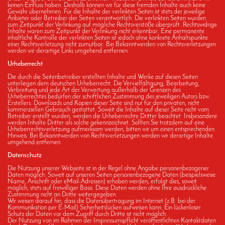
keinen Einfluss haben. Deshalb können wir für diese fremden Inhalte auch keine
Gewähr übernehmen. Für die Inhalte der verlinkten Seiten ist stets der jeweilige
Anbieter oder Betreiber der Seiten verantwortlich. Die verlinkten Seiten wurden
zum Zeitpunkt der Verlinkung auf mögliche Rechtsverstöße überprüft. Rechtswidrige
Inhalte waren zum Zeitpunkt der Verlinkung nicht erkennbar. Eine permanente
inhaltliche Kontrolle der verlinkten Seiten ist jedoch ohne konkrete Anhaltspunkte
einer Rechtsverletzung nicht zumutbar. Bei Bekanntwerden von Rechtsverletzungen
werden wir derartige Links umgehend entfernen.
Urheberrecht
Die durch die Seitenbetreiber erstellten Inhalte und Werke auf diesen Seiten
unterliegen dem deutschen Urheberrecht. Die Vervielfältigung, Bearbeitung,
Verbreitung und jede Art der Verwertung außerhalb der Grenzen des
Urheberrechtes bedürfen der schriftlichen Zustimmung des jeweiligen Autors bzw.
Erstellers. Downloads und Kopien dieser Seite sind nur für den privaten, nicht
kommerziellen Gebrauch gestattet. Soweit die Inhalte auf dieser Seite nicht vom
Betreiber erstellt wurden, werden die Urheberrechte Dritter beachtet. Insbesondere
werden Inhalte Dritter als solche gekennzeichnet. Sollten Sie trotzdem auf eine
Urheberrechtsverletzung aufmerksam werden, bitten wir um einen entsprechenden
Hinweis. Bei Bekanntwerden von Rechtsverletzungen werden wir derartige Inhalte
umgehend entfernen.
Datenschutz
Die Nutzung unserer Webseite ist in der Regel ohne Angabe personenbezogener
Daten möglich. Soweit auf unseren Seiten personenbezogene Daten (beispielsweise
Name, Anschrift oder eMail-Adressen) erhoben werden, erfolgt dies, soweit
möglich, stets auf freiwilliger Basis. Diese Daten werden ohne Ihre ausdrückliche
Zustimmung nicht an Dritte weitergegeben.
Wir weisen darauf hin, dass die Datenübertragung im Internet (z.B. bei der
Kommunikation per E-Mail) Sicherheitslücken aufweisen kann. Ein lückenloser
Schutz der Daten vor dem Zugriff durch Dritte ist nicht möglich.
Der Nutzung von im Rahmen der Impressumspflicht veröffentlichten Kontaktdaten