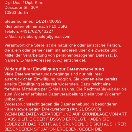
Dipl-Des. / Dipl.-Kfm.
Dessauer Str. 30A
10963 Berlin
Steuernummer.: 14/247/00059
Kleinunternehmer nach §19 UStG.
Telefon: +4917627643227
E-Mail: sylviaburghold[at]gmail.com
Verantwortliche Stelle ist die natürliche oder juristische Person,
die allein oder gemeinsam mit anderen über die Zwecke und
Mittel der Verarbeitung von personenbezogenen Daten (z. B.
Namen, E-Mail-Adressen o. Ä.) entscheidet.
Widerruf Ihrer Einwilligung zur Datenverarbeitung
Viele Datenverarbeitungsvorgänge sind nur mit Ihrer
ausdrücklichen Einwilligung möglich. Sie können eine bereits
erteilte Einwilligung jederzeit widerrufen. Dazu reicht eine
formlose Mitteilung per E-Mail an uns. Die Rechtmäßigkeit der bis
zum Widerruf erfolgten Datenverarbeitung bleibt vom Widerruf
unberührt.
Widerspruchsrecht gegen die Datenerhebung in besonderen
Fällen sowie gegen Direktwerbung (Art. 21 DSGVO)
WENN DIE DATENVERARBEITUNG AUF GRUNDLAGE VON ART.
6 ABS. 1 LIT. E ODER F DSGVO ERFOLGT, HABEN SIE
JEDERZEIT DAS RECHT, AUS GRÜNDEN, DIE SICH AUS IHRER
BESONDEREN SITUATION ERGEBEN, GEGEN DIE