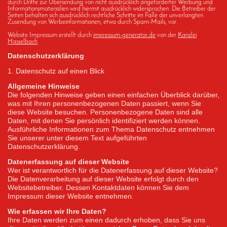
durch Dritte zur Übersendung von nicht ausdrücklich angeforderter Werbung und
Informationsmaterialien wird hiermit ausdrücklich widersprochen. Die Betreiber der
Seiten behalten sich ausdrücklich rechtliche Schritte im Falle der unverlangten
Zusendung von Werbeinformationen, etwa durch Spam-Mails, vor.
Website Impressum erstellt durch
impressum-generator.de
von der
Kanzlei
Hasselbach
Datenschutzerklärung
1. Datenschutz auf einen Blick
Allgemeine Hinweise
Die folgenden Hinweise geben einen einfachen Überblick darüber,
was mit Ihren personenbezogenen Daten passiert, wenn Sie
diese Website besuchen. Personenbezogene Daten sind alle
Daten, mit denen Sie persönlich identifiziert werden können.
Ausführliche Informationen zum Thema Datenschutz entnehmen
Sie unserer unter diesem Text aufgeführten
Datenschutzerklärung.
Datenerfassung auf dieser Website
Wer ist verantwortlich für die Datenerfassung auf dieser Website?
Die Datenverarbeitung auf dieser Website erfolgt durch den
Websitebetreiber. Dessen Kontaktdaten können Sie dem
Impressum dieser Website entnehmen.
Wie erfassen wir Ihre Daten?
Ihre Daten werden zum einen dadurch erhoben, dass Sie uns